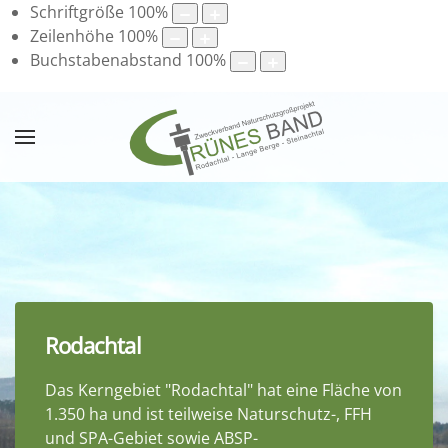
Schriftgröße
100
%
Zeilenhöhe
100
%
Buchstabenabstand
100
%
Rodachtal
Das Kerngebiet "Rodachtal" hat eine Fläche von
1.350 ha und ist teilweise Naturschutz-, FFH
und SPA-Gebiet sowie ABSP-