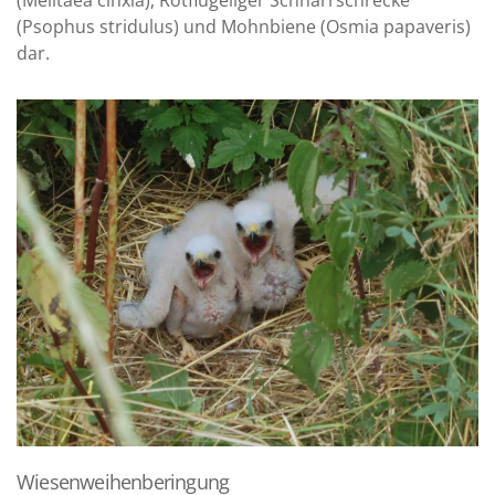
(Melitaea cinxia), Rotflügeliger Schnarrschrecke
(Psophus stridulus) und Mohnbiene (Osmia papaveris)
dar.
Wiesenweihenberingung