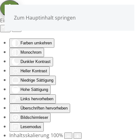
Zum Hauptinhalt springen
Eingabehilfen öffnen
Farben umkehren
Monochrom
Dunkler Kontrast
Heller Kontrast
Niedrige Sättigung
Hohe Sättigung
Links hervorheben
Überschriften hervorheben
Bildschirmleser
Lesemodus
Inhaltsskalierung
100
%