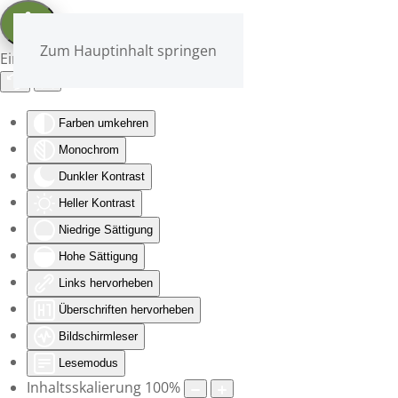
Zum Hauptinhalt springen
Eingabehilfen öffnen
Farben umkehren
Monochrom
Dunkler Kontrast
Heller Kontrast
Niedrige Sättigung
Hohe Sättigung
Links hervorheben
Überschriften hervorheben
Bildschirmleser
Lesemodus
Inhaltsskalierung
100
%