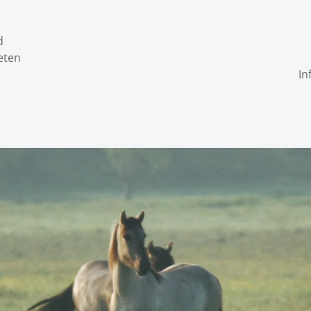
d
eten
In