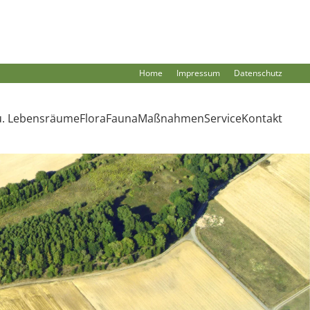
Home
Impressum
Datenschutz
u. Lebensräume
Flora
Fauna
Maßnahmen
Service
Kontakt