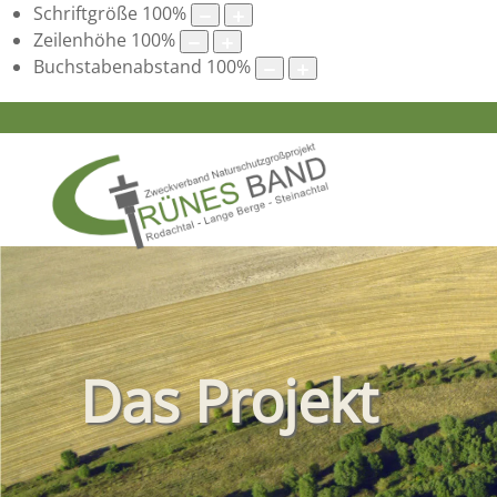
Schriftgröße
100
%
Zeilenhöhe
100
%
Buchstabenabstand
100
%
Das Projekt