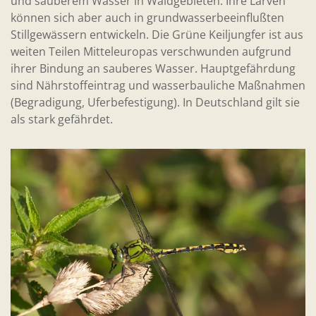
und sauberem Wasser in Waldgebieten. Ihre Larven
können sich aber auch in grundwasserbeeinflußten
Stillgewässern entwickeln. Die Grüne Keiljungfer ist aus
weiten Teilen Mitteleuropas verschwunden aufgrund
ihrer Bindung an sauberes Wasser. Hauptgefährdung
sind Nährstoffeintrag und wasserbauliche Maßnahmen
(Begradigung, Uferbefestigung). In Deutschland gilt sie
als stark gefährdet.