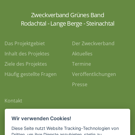
Zweckverband Grünes Band
Rodachtal - Lange Berge - Steinachtal
Das Projektgebiet
Der Zweckverband
Inhalt des Projektes
Aktuelles
Ziele des Projektes
Termine
Häufig gestellte Fragen
Veröffentlichungen
Presse
Kontakt
Impressum
Wir verwenden Cookies!
Datenschutz
Diese Seite nutzt Website Tracking-Technologien von
Dritten, um ihre Dienste anzubieten, stetig zu