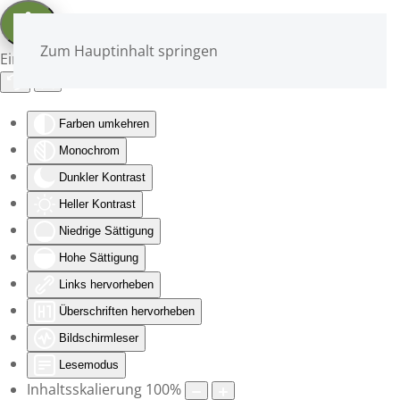
Zum Hauptinhalt springen
Eingabehilfen öffnen
Farben umkehren
Monochrom
Dunkler Kontrast
Heller Kontrast
Niedrige Sättigung
Hohe Sättigung
Links hervorheben
Überschriften hervorheben
Bildschirmleser
Lesemodus
Inhaltsskalierung
100
%