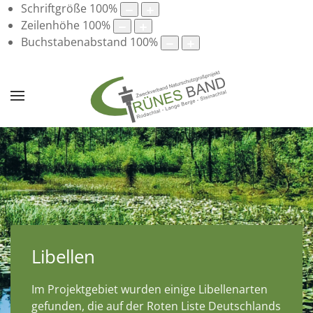
Schriftgröße
100
%
Zeilenhöhe
100
%
Buchstabenabstand
100
%
Libellen
Im Projektgebiet wurden einige Libellenarten
gefunden, die auf der Roten Liste Deutschlands